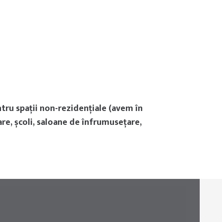
tru spații non-rezidențiale (avem în
are, școli, saloane de înfrumusețare,