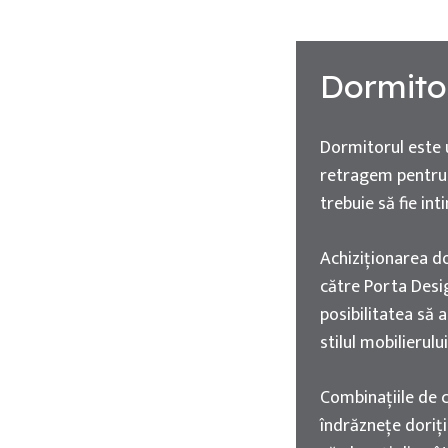
Dormit
Dormitorul este u
retragem pentru 
trebuie să fie int
Achiziționarea 
către Porta Desig
posibilitatea să 
stilul mobilierulu
Combinațiile de cu
îndrăznețe doriți