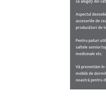
să alegeți din cât
Aspectul deosebit
accesoriile de ce
producători de t
Pentru paturi uti
saltele semiorto
medicinale etc.
Vă prezentăm în 
mobilă de dormi
noastră pentru div