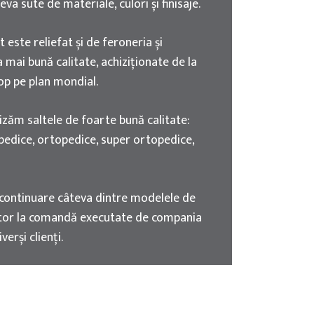
eva sute de materiale, culori și finisaje.
 este reliefat și de feroneria și
a mai bună calitate, achiziționate de la
op pe plan mondial.
lizăm saltele de foarte bună calitate:
pedice, ortopedice, super ortopedice,
continuare câteva dintre modelele de
tor la comandă executate de compania
erși clienți.