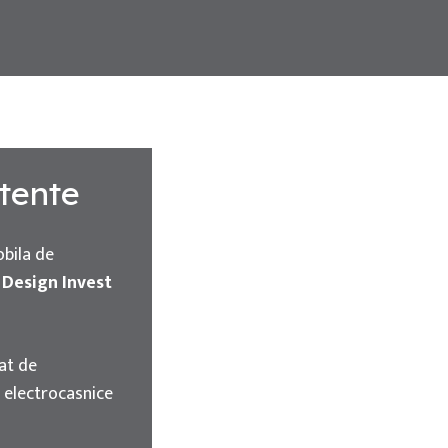
stente
obila de
 Design Invest
rat de
 electrocasnice