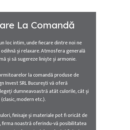
oare La Comandă
n loc intim, unde fiecare dintre noi ne
odihnă și relaxare. Atmosfera generală
imă și să sugereze liniște și armonie.
dormitoarelor la comandă produse de
n Invest SRL București vă oferă
alegeți dumneavoastră atât culorile, cât și
i (clasic, modern etc.).
lori, finisaje și materiale pot fi oricât de
, firma noastră oferindu-vă posibilitatea