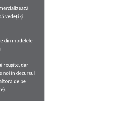
mercializează
ă vedeți și
te din modelele
i.
 reușite, dar
e noi în decursul
 altora de pe
e).