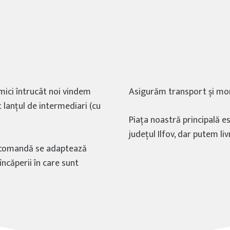
i
ici întrucât noi vindem
Asigurăm transport și mon
t lanțul de intermediari (cu
Piața noastră principală e
județul Ilfov, dar putem l
pe comandă se adaptează
încăperii în care sunt