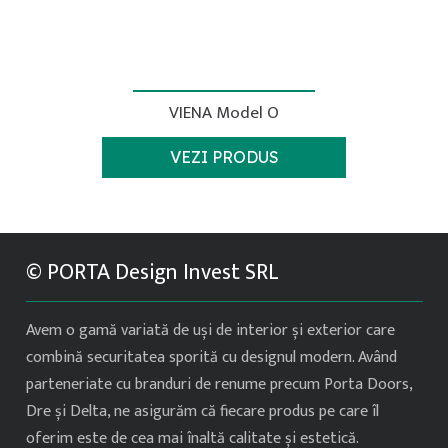
VIENA Model O
This
VEZI PRODUS
product
has
multiple
variants.
© PORTA Design Invest SRL
The
options
Avem o gamă variată de uși de interior și exterior care
may
combină securitatea sporită cu designul modern. Având
be
parteneriate cu branduri de renume precum Porta Doors,
chosen
Dre și Delta, ne asigurăm că fiecare produs pe care îl
on
oferim este de cea mai înaltă calitate și estetică.
the