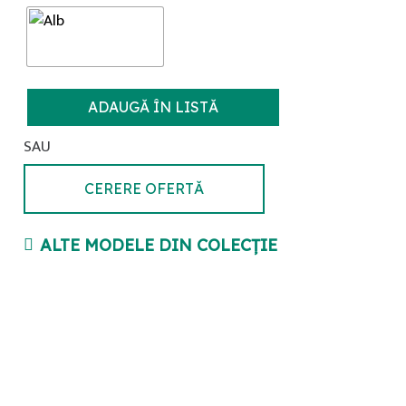
ADAUGĂ ÎN LISTĂ
VIENA
Model
SAU
P
quantity
CERERE OFERTĂ
ALTE MODELE DIN COLECȚIE